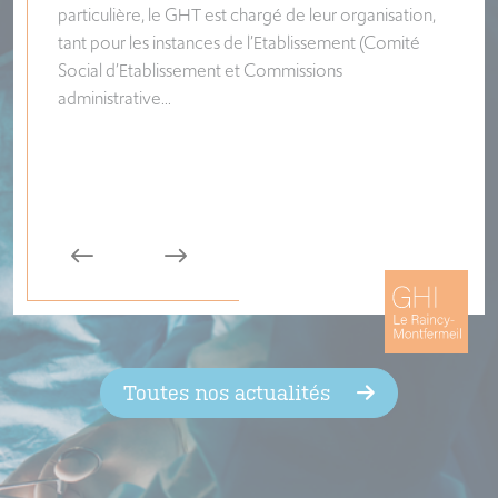
particulière, le GHT est chargé de leur organisation,
(Sociét
tant pour les instances de l’Etablissement (Comité
événeme
Social d’Etablissement et Commissions
nombreu
administrative...
partici...
Toutes nos actualités