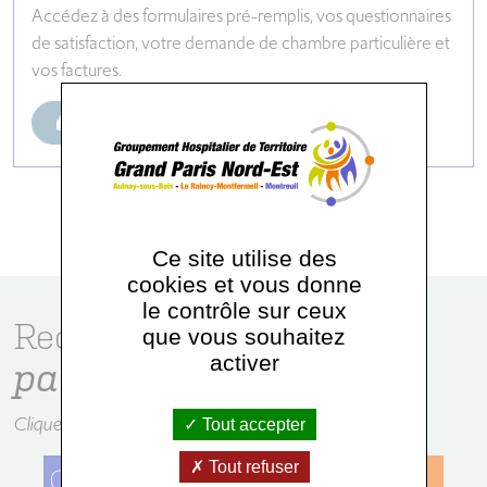
Accédez à des formulaires pré-remplis, vos questionnaires
de satisfaction, votre demande de chambre particulière et
vos factures.
Accéder
Ce site utilise des
cookies et vous donne
le contrôle sur ceux
Rechercher un service
que vous souhaitez
activer
par établissement
Cliquez sur l'établissement de votre choix
Tout accepter
Tout refuser