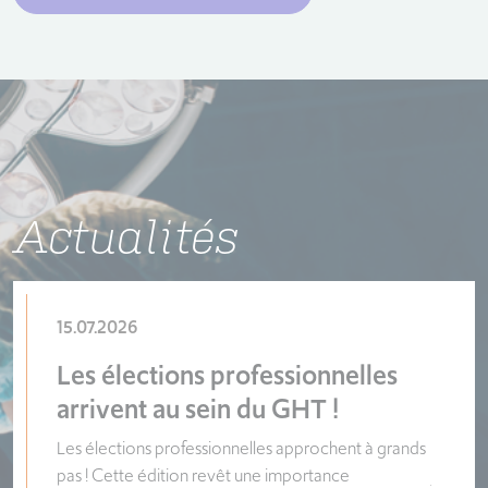
Actualités
15.07.2026
10.06.
Les élections professionnelles
36èm
arrivent au sein du GHT !
hygié
Les élections professionnelles approchent à grands
Un évén
pas ! Cette édition revêt une importance
juin s'e