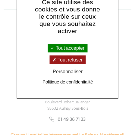
Ce site utilise des
cookies et vous donne
le contrôle sur ceux
que vous souhaitez
activer
Tout accepter
Nous contacter
Tout refuser
Personnaliser
Suivez-nous :
Politique de confidentialité
Centre Hospitalier Intercommunal Robert Ballanger
Boulevard Robert Ballanger
93602 Aulnay Sous-Bois
01 49 36 71 23
Groupe Hospitalier Intercommunal Le Raincy-Montfermeil