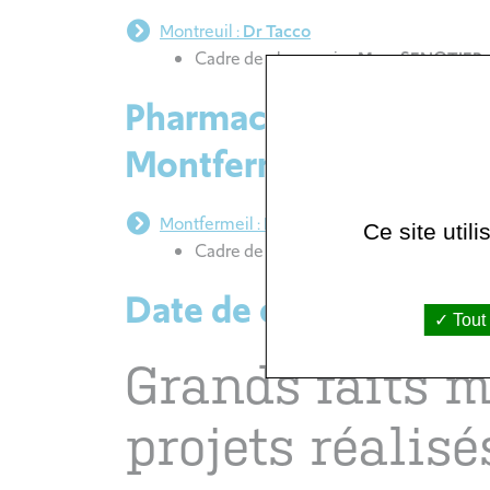
Montreuil :
Dr Tacco
Cadre de pharmacie :
Mme SENOTIER
Pharmacie à usage inté
Montfermeil
Montfermeil :
Dr
Fadwa El Kouari
Ce site util
Cadre de pharmacie :
Djamila GOULIA
Date de création du dé
Tout
Grands faits 
projets réalisé