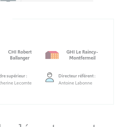
CHI Robert
GHI Le Raincy-
Ballanger
Montfermeil
re supérieur :
Directeur référent :
therine Lecomte
Antoine Labonne