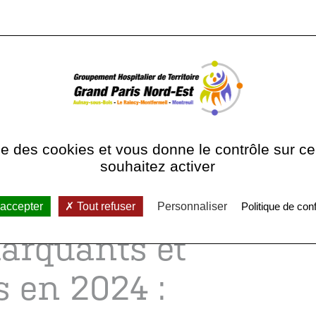
rieur, GHI Le Raincy-
ise des cookies et vous donne le contrôle sur 
T
souhaitez activer
partement : Juin 2021
 accepter
Tout refuser
Personnaliser
Politique de conf
marquants et
s en 2024 :