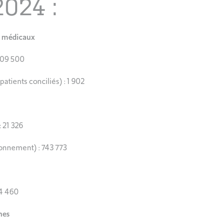
2024 :
s médicaux
 609 500
tients conciliés) : 1 902
 21 326
ionnement) : 743 773
 4 460
nes