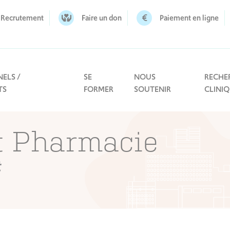
Recrutement
Faire un don
Paiement en ligne
ELS /
SE
NOUS
RECHE
TS
FORMER
SOUTENIR
CLINI
t Pharmacie
t