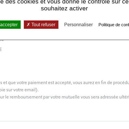
ise des cookies et vous donne le contrôle sur 
souhaitez activer
s devrez compléter les informations suivantes :
 accepter
Tout refuser
Personnaliser
Politique de conf
L’ÉTABLISSEMENT
ÉE
E
es et que votre paiement est accepté, vous aurez en fin de procédu
ie sur votre email).
ur le remboursement par votre mutuelle vous sera adressée ultéri