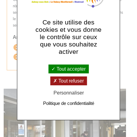
rénovation des services d’urgence adultes et pédiatriques. Les
services d’urgence ont été complètement revus et repensés dans
le but de mieux accueillir les patients et de désengorger ces
Ce site utilise des
services souvent bondés.
cookies et vous donne
le contrôle sur ceux
Articles associés :
que vous souhaitez
Lien n°1
activer
Lien n°2
Tout accepter
Tout refuser
Personnaliser
Politique de confidentialité