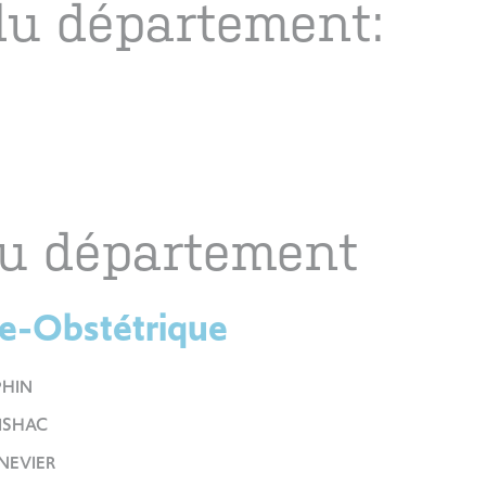
u département:
u département
ie-Obstétrique
PHIN
 ISHAC
NEVIER