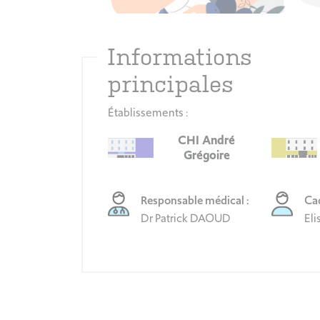
Informations
principales
Établissements :
CHI André
Grégoire
Responsable médical :
Cad
Dr Patrick DAOUD
El