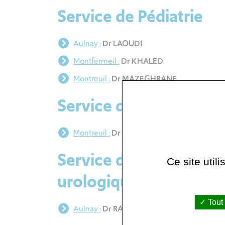
Service de Pédiatrie
Aulnay :
Dr LAOUDI
Montfermeil :
Dr KHALED
Montreuil :
Dr MAZEGHRANE
Service de Réanimatio
Montreuil :
Dr WOLFF
Service de Chirurgie pé
Ce site util
urologique
Tout
Aulnay :
Dr RAQUILLET