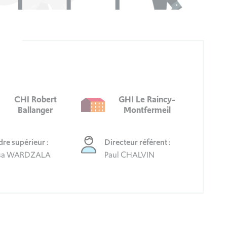
CHI Robert
GHI Le Raincy-
Ballanger
Montfermeil
re supérieur :
Directeur référent :
isa WARDZALA
Paul CHALVIN