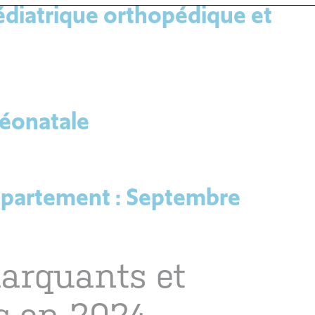
édiatrique orthopédique et
éonatale
épartement : Septembre
marquants et