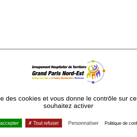
n et médecine néonatale
diatrique viscérale et
ise des cookies et vous donne le contrôle sur 
souhaitez activer
 accepter
Tout refuser
Personnaliser
Politique de conf