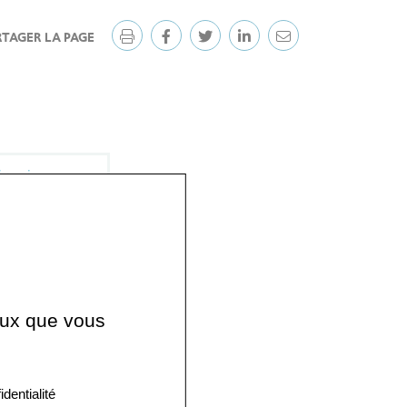
RTAGER LA PAGE
rurgie,
s-Opératoires,
us AG (CHABE)
ladies
 cardio-
ceux que vous
chiatrie
identialité