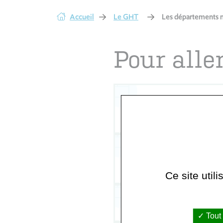
Accueil
Le GHT
Les départements 
Pour alle
Département de Biologie
Médicale
Département Femme Enfan
Ce site util
Département Personnes Âg
Tout