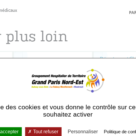
médicaux
PA
r plus loin
Département Chi
Département de Cancérologie
Anesthésie, Bloc
Endoscopies so
Département ma
Département d'Imagerie
t
neurologiques et
Médicale
métaboliques
ise des cookies et vous donne le contrôle sur 
souhaitez activer
Département Psy
ées
Département Pharmacie
adulte
 accepter
Tout refuser
Personnaliser
Politique de conf