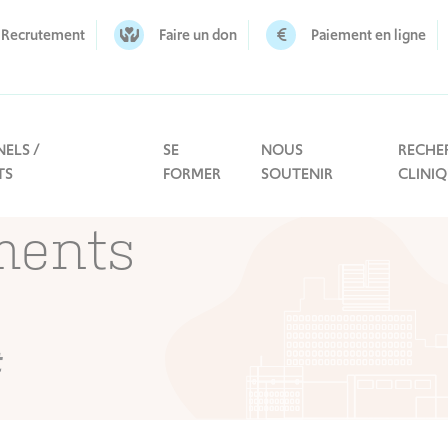
Recrutement
Faire un don
Paiement en ligne
ELS /
SE
NOUS
RECHE
TS
FORMER
SOUTENIR
CLINI
ments
t