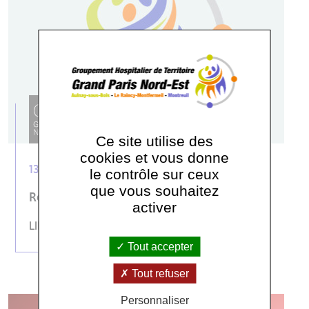
Ce site utilise des
cookies et vous donne
13.05.2026
le contrôle sur ceux
que vous souhaitez
Regard sur l'accouchement respecté
activer
LIRE LA SUITE
Tout accepter
Tout refuser
Personnaliser