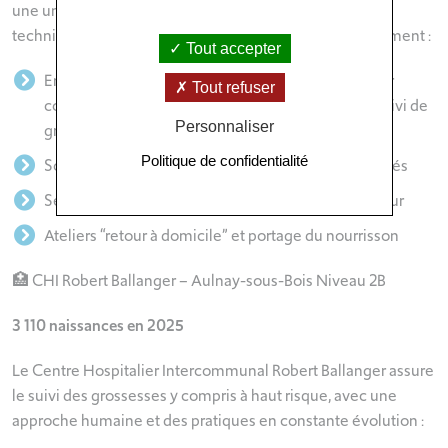
une unité de réanimation néonatale. Mais l’expertise
technique n’empêche pas la douceur de l’accompagnement :
Tout accepter
Entretien personnalisé avec une sage-femme pour
Tout refuser
construire votre projet de naissance au cours du suivi de
Personnaliser
grossesse
Politique de confidentialité
Soutien à l’allaitement par des professionnels formés
Séances d’acupuncture pour la gestion de la douleur
Ateliers “retour à domicile” et portage du nourrisson
🏥 CHI Robert Ballanger – Aulnay-sous-Bois Niveau 2B
3 110 naissances en 2025
Le Centre Hospitalier Intercommunal Robert Ballanger assure
le suivi des grossesses y compris à haut risque, avec une
approche humaine et des pratiques en constante évolution :