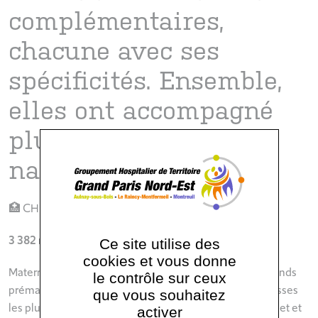
complémentaires,
chacune avec ses
spécificités. Ensemble,
elles ont accompagné
plus de 8200
naissances en 2025.
🏥 CHI André Grégoire – Montreuil Niveau 3
3 382 naissances en 2025
Ce site utilise des
cookies et vous donne
Maternité de type 3 adaptée à la prise en charge des grands
le contrôle sur ceux
prématurés, le CHI André Grégoire accueille les grossesses
que vous souhaitez
les plus complexes grâce à un plateau technique complet et
activer