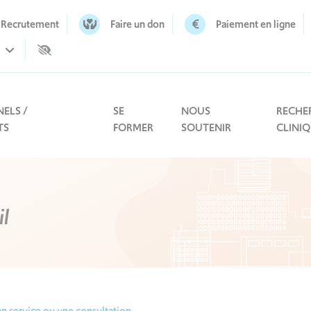
Recrutement
Faire un don
Paiement en ligne
ELS /
SE
NOUS
RECHE
TS
FORMER
SOUTENIR
CLINI
l
n service ou une consultation