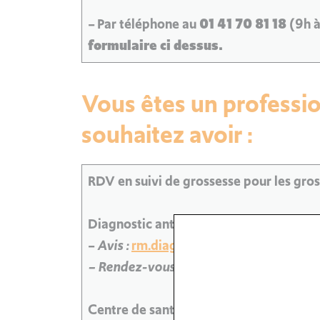
– Par téléphone au
01 41 70 81 18
(9h à
formulaire ci dessus.
Vous êtes un professio
souhaitez avoir :
RDV en suivi de grossesse pour les gro
Diagnostic anténatal :
–
Avis :
rm.diagnostic.antenatal@ght-gp
– Rendez-vous :
rm.secretariat.dan@gh
Centre de santé sexuelle :
rm.ivg@ght-g