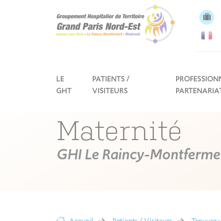
Panneau de gestion des cookies
LE
PATIENTS /
PROFESSIONN
GHT
VISITEURS
PARTENARIA
Maternité
GHI Le Raincy-Montfermei
Accueil
Patients / Visiteurs
Trouver u