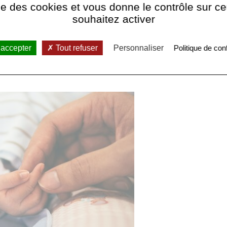
ise des cookies et vous donne le contrôle sur 
souhaitez activer
h-13h lundi au vendredi – 06 63 21 51 36
 accepter
Tout refuser
Personnaliser
Politique de conf
ndard – 01 41 70 80 00