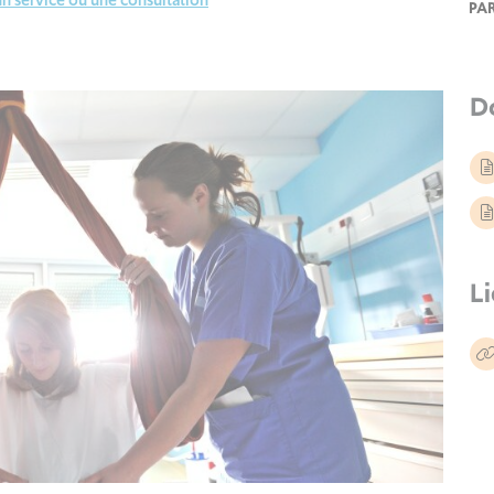
PA
D
Li