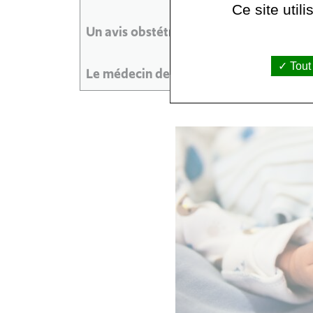
Ce site util
Un avis obstétrical / gynécologique : 9
Tout
Le médecin de garde : contactez le sta