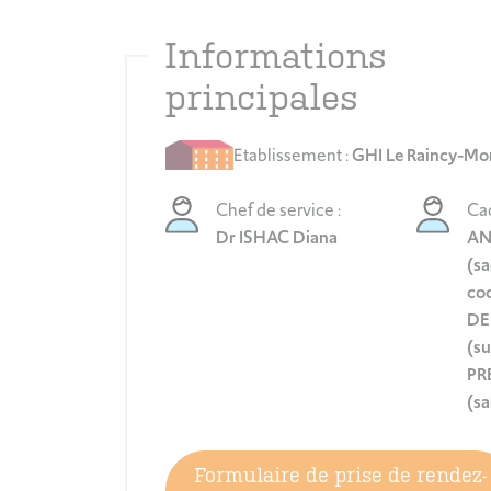
Informations
principales
Etablissement :
GHI Le Raincy-Mo
Chef de service :
Cad
Dr ISHAC Diana
AN
(s
coo
DE
(su
PR
(sa
Formulaire de prise de rendez-