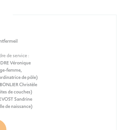
ntfermeil
re de service :
DRE Véronique
age-femme,
rdinatrice de pôle)
BONLIER Christèle
ites de couches)
EVOST Sandrine
lle de naissance)