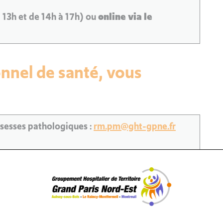
 13h et de 14h à 17h) ou
online via le
nnel de santé, vous
ssesses pathologiques :
rm.pm@ght-gpne.fr
ne.fr
t-gpne.fr
pne.fr