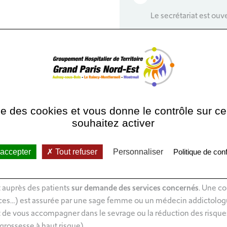
Le secrétariat est ouv
 d’une
équipe de liaison et de soins en addictologie
qui prend en ch
ant un problème d’addiction :
ise des cookies et vous donne le contrôle sur 
souhaitez activer
tifs
 accepter
Tout refuser
Personnaliser
Politique de conf
t auprès des patients
sur demande des services concernés
. Une co
nces…) est assurée par une sage femme ou un médecin addictologu
 de vous accompagner dans le sevrage ou la réduction des risques
grossesse à haut risque).