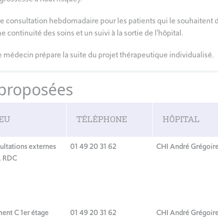
e consultation hebdomadaire pour les patients qui le souhaitent d
e continuité des soins et un suivi à la sortie de l’hôpital.
e médecin prépare la suite du projet thérapeutique individualisé.
 proposées
IEU
TÉLÉPHONE
HÔPITAL
ultations externes
01 49 20 31 62
CHI André Grégoir
A RDC
ment C 1er étage
01 49 20 31 62
CHI André Grégoir