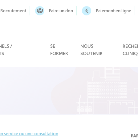
Recrutement
Faire un don
Paiement en ligne
ELS /
SE
NOUS
RECHE
TS
FORMER
SOUTENIR
CLINI
n service ou une consultation
PA