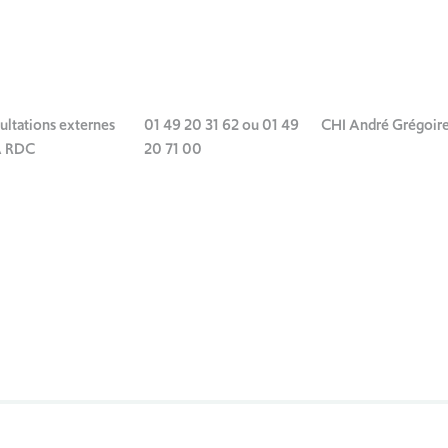
ultations externes
01 49 20 31 62 ou 01 49
CHI André Grégoir
A RDC
20 71 00