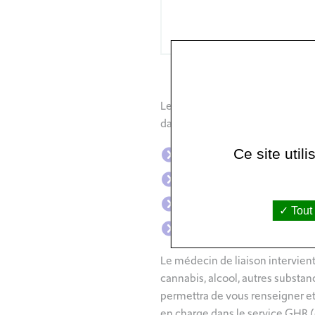
Le CHI André Grégoire dispose
dans son établissement présent
Ce site util
L’alcool
Le tabac/Le cannabis
Les médicaments psychoac
Tout
Les drogues illicites
Le médecin de liaison intervien
cannabis, alcool, autres substa
permettra de vous renseigner et
en charge dans le service GHR (