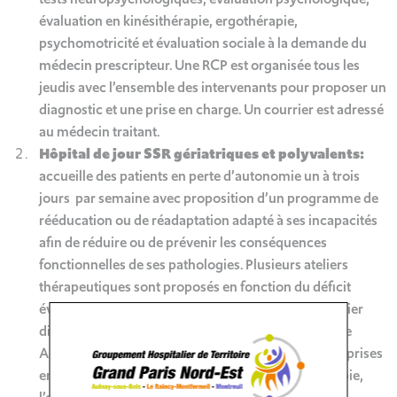
évaluation en kinésithérapie, ergothérapie,
psychomotricité et évaluation sociale à la demande du
médecin prescripteur.
Une RCP est organisée tous les
jeudis avec l’ensemble des intervenants pour proposer un
diagnostic et une prise en charge. Un courrier est adressé
au médecin traitant.
Hôpital de jour SSR gériatriques et polyvalents:
accueille des patients en perte d’autonomie un à trois
jours par semaine avec proposition d’un programme de
rééducation ou de réadaptation adapté à ses incapacités
afin de réduire ou de prévenir les conséquences
fonctionnelles de ses pathologies. Plusieurs ateliers
thérapeutiques sont proposés en fonction du déficit
évalué : atelier équilibre – atelier relevé du sol – atelier
diététique – repas thérapeutique –Activité Physique
Adaptée (APA) et Atelier stimulation cognitive.
Les prises
en charges individuelles concernent la kinésithérapie,