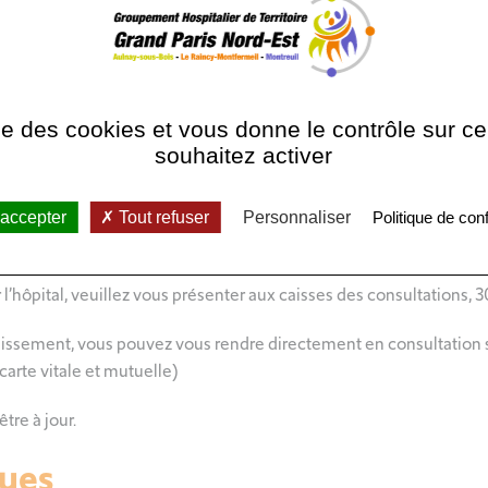
8 du lundi au vendredi de 9h00
Consultations : 01 41 
Le secrétariat est ouv
16h30 sans interruptio
ise des cookies et vous donne le contrôle sur 
souhaitez activer
 accepter
Tout refuser
Personnaliser
Politique de conf
nt de prendre rdv pour une consultation :
 l’hôpital, veuillez vous présenter aux caisses des consultations, 
blissement, vous pouvez vous rendre directement en consultation s
carte vitale et mutuelle)
être à jour.
ques