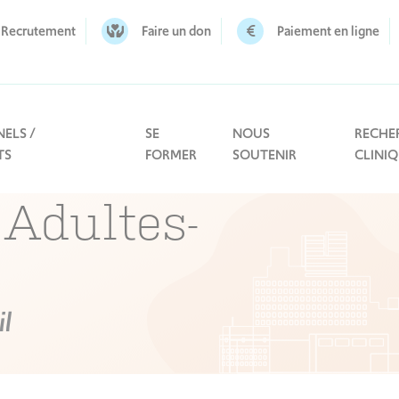
Recrutement
Faire un don
Paiement en ligne
ELS /
SE
NOUS
RECHE
TS
FORMER
SOUTENIR
CLINI
 Adultes-
l