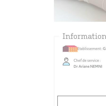
Information
Etablissement :
G
Chef de service :
Dr Ariane NEMNI
Pour prendre rendez-vous e