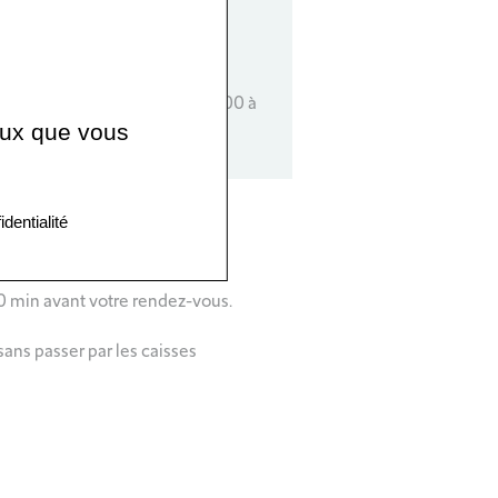
70 82 48
ert du lundi au vendredi de 9h00 à
n.
ceux que vous
identialité
30 min avant votre rendez-vous.
ans passer par les caisses