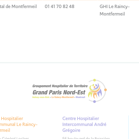
tal de Montfermeil
01 41 70 82 48
GHI Le Raincy-
Montfermeil
Hospitalier
Centre Hospitalier
ommunal Le Raincy-
Intercommunal André
rmeil
Grégoire
du Général Leclerc
56 boulevard de la Boissière