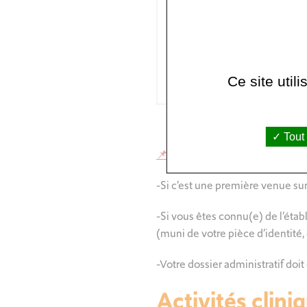
contacter le 01 41 70 82 4
à 16h30 sans interruption.
Ce site util
Tout
📌*Informations importantes ava
-Si c’est une première venue sur
-Si vous êtes connu(e) de l’éta
(muni de votre pièce d’identité, 
-Votre dossier administratif doit 
Activités clini