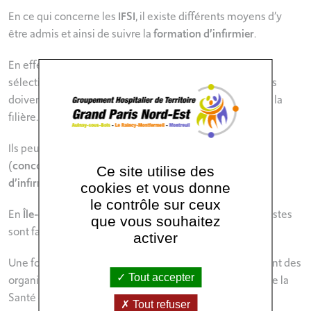
En ce qui concerne les
IFSI
, il existe différents moyens d’y
être admis et ainsi de suivre la
formation d’infirmier
.
En effet, les candidats peuvent avoir leurs dossiers
sélectionnés via Parcoursup. Bien entendu, les candidats
doivent être titulaires d’un baccalauréat, quelle que soit la
filière.
Ils peuvent aussi être admis en postulant aux concours
(
concours de reconversion professionnelle
et
concours
Ce site utilise des
d’infirmier militaire
).
cookies et vous donne
le contrôle sur ceux
En
Île-de-France
, il y a de nombreux
IFSI/IFAS
dont les listes
que vous souhaitez
sont facilement disponibles en ligne.
activer
Une fois diplômés, les étudiants des
IFSI/IFAS
dépendent des
Tout accepter
organismes étatiques de la santé comme le ministère de la
Santé ou les centres universitaires.
Tout refuser