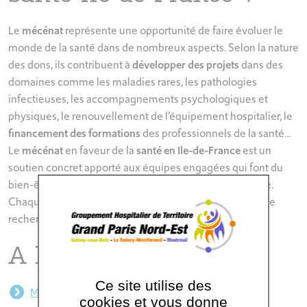
Le
mécénat
représente une opportunité de faire évoluer le
monde de la santé dans de nombreux aspects. Selon la nature
des dons, ils contribuent à
développer des projets
dans des
domaines comme les maladies rares, les pathologies
infectieuses, les accompagnements psychologiques et
physiques, le renouvellement de l’équipement hospitalier, le
financement des formations
des professionnels de la santé…
Le
mécénat
en faveur de la
santé en Ile-de-France
est un
soutien concret apporté aux équipes engagées qui font du
bien-être et de la
santé des patients
une priorité absolue.
Chaque contribution compte pour soutenir les projets de
recherche et de développement du secteur santé.
A lire aussi
Ce site utilise des
Mécénat santé ile de France
cookies et vous donne