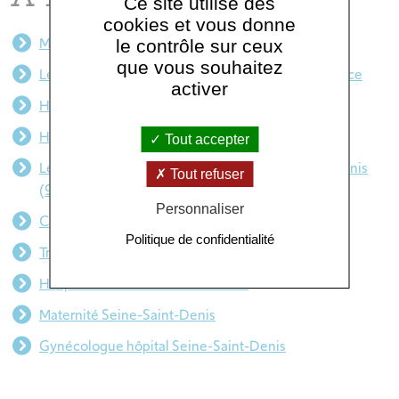
Ce site utilise des
cookies et vous donne
Mécénat santé ile de France
le contrôle sur ceux
que vous souhaitez
Les concours d’entrée aux IFSI/IFAS en Île-de-France
activer
Hôpital Seine-Saint-Denis
Hôpital 93
Tout accepter
Les meilleurs EHPAD publics de la Seine–Saint-Denis
Tout refuser
(93)
Personnaliser
Consultation chirurgie 93
Politique de confidentialité
Traitement cancer Seine-Saint-Denis
Hospitalisation Seine-Saint-Denis
Maternité Seine-Saint-Denis
Gynécologue hôpital Seine-Saint-Denis