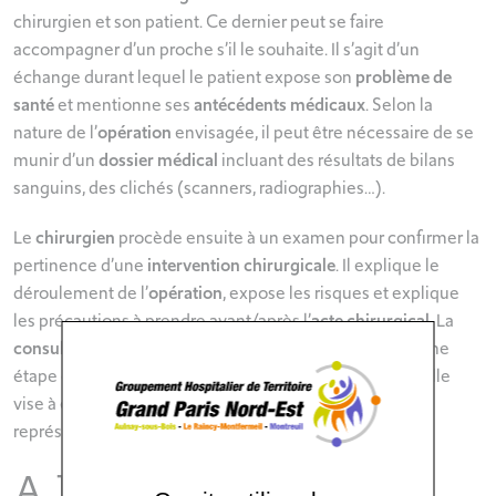
chirurgien et son patient. Ce dernier peut se faire
accompagner d’un proche s’il le souhaite. Il s’agit d’un
échange durant lequel le patient expose son
problème de
santé
et mentionne ses
antécédents médicaux
. Selon la
nature de l’
opération
envisagée, il peut être nécessaire de se
munir d’un
dossier médical
incluant des résultats de bilans
sanguins, des clichés (scanners, radiographies…).
Le
chirurgien
procède ensuite à un examen pour confirmer la
pertinence d’une
intervention chirurgicale
. Il explique le
déroulement de l’
opération
, expose les risques et explique
les précautions à prendre avant/après l’
acte chirurgical
. La
consultation en chirurgie
réalisée dans le 93 est donc une
étape essentielle pour se préparer à une
intervention
. Elle
vise à écarter les contre-indications afin que l’opération
représente le plus faible risque possible.
A lire aussi