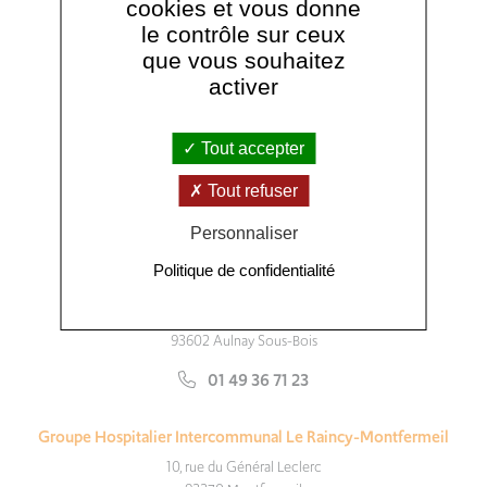
cookies et vous donne
le contrôle sur ceux
que vous souhaitez
activer
Tout accepter
Nous contacter
Tout refuser
Personnaliser
Suivez-nous :
Politique de confidentialité
Centre Hospitalier Intercommunal Robert Ballanger
Boulevard Robert Ballanger
93602 Aulnay Sous-Bois
01 49 36 71 23
Groupe Hospitalier Intercommunal Le Raincy-Montfermeil
10, rue du Général Leclerc