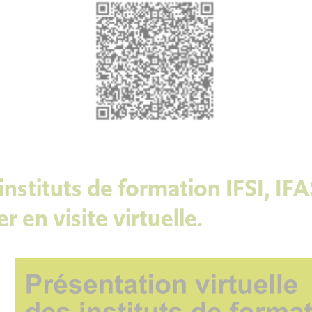
nstituts de formation IFSI, IFA
r en visite virtuelle.