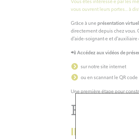
Vous êtes intéressé·e par les m
vous ouvrent leurs portes… à dis
Grâce à une
présentation virtuel
directement depuis chez vous. 
d’aide-soignant·e et d’auxiliaire
📲
Accédez aux vidéos de présen
sur notre site internet
ou en scannant le QR code
Une première étape pour constru
Evèneme
IFSI : cérémoni