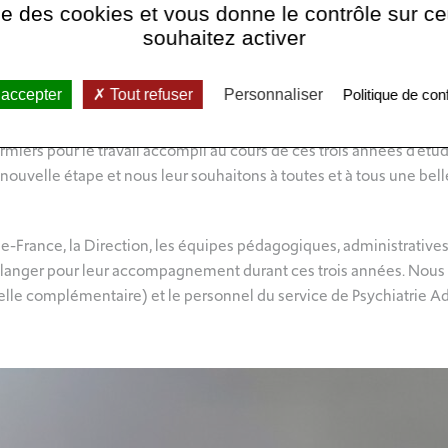
ise des cookies et vous donne le contrôle sur 
t tenue la cérémonie des diplômés d’État en soins infirmiers au sei
souhaitez activer
u CHI Robert Ballanger.
oisi de nommer leur promotion
A
nna Qabale Duba
car elle est un
 accepter
Tout refuser
Personnaliser
Politique de conf
 femmes.
Et à travers son parcours, Anna Qabale Duba incarne les va
firmiers pour le travail accompli au cours de ces trois années d’étu
uvelle étape et nous leur souhaitons à toutes et à tous une belle
e-France, la Direction, les équipes pédagogiques, administrative
Ballanger pour leur accompagnement durant ces trois années. Nou
lle complémentaire) et le personnel du service de Psychiatrie Ad