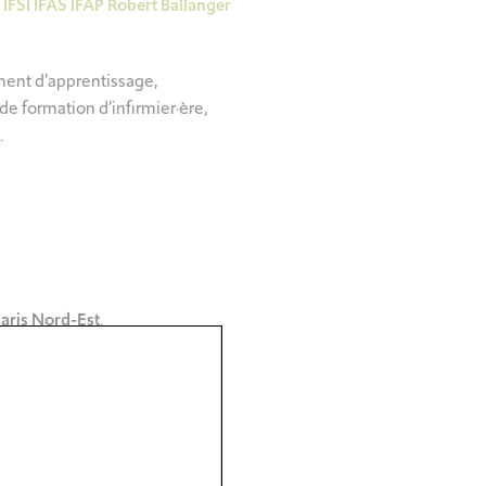
n
IFSI IFAS IFAP Robert Ballanger
ment d’apprentissage,
 formation d’infirmier·ère,
.
ris Nord-Est
.
infirmiers