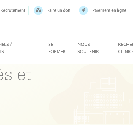
Recrutement
Faire un don
Paiement en ligne
ELS /
SE
NOUS
RECHE
TS
FORMER
SOUTENIR
CLINI
és et