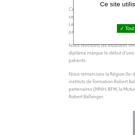
Ce site util
Ce vendredi 10 juillet 2026 s’es
service de Psychiatrie Adultes d
Les étudiants infirmiers ont ch
Tout
par l’éducation et la santé des
Nous félicitons les étudiants in
diplôme marque le début d’une no
patients.
Nous remercions la Région Ile-d
instituts de formation Robert 
partenaires (MNH, BFM, la Mutue
Robert Ballanger.