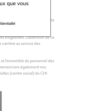
ceux que vous
n de la salle de spectacle du
e infirmière engagée, passionnée
identialité
leurs de la profession.
des exigeantes. L’obtention de ce
 carrière au service des
s et l’ensemble du personnel des
s remercions également nos
ultes (centre social) du CHI