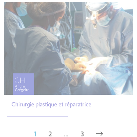
Chirurgie plastique et réparatrice
1
2
...
3