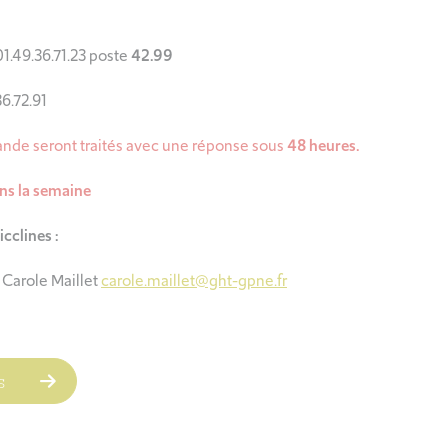
 01.49.36.71.23 poste
42.99
36.72.91
nde seront traités avec une réponse sous
48 heures.
ns la semaine
cclines :
 Carole Maillet
carole.maillet@ght-gpne.fr
ls