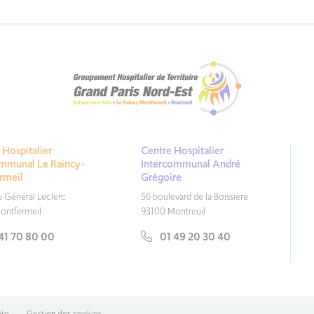
Hospitalier
Centre Hospitalier
ommunal Le Raincy-
Intercommunal André
rmeil
Grégoire
du Général Leclerc
56 boulevard de la Boissière
ontfermeil
93100 Montreuil
41 70 80 00
01 49 20 30 40
ite
•
Gestion des cookies
•