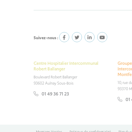
Suivez-nous :
Centre Hospitalier Intercommunal
Groupe 
Robert Ballanger
Interc
Montfe
Boulevard Robert Ballanger
10, rue 
93602 Aulnay Sous-Bois
93370 M
01 49 36 71 23
01 
Mentions légales
•
Politique de confidentialité
•
Plan du s