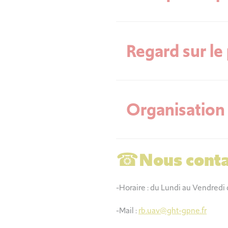
Regard sur l
Organisation
☎
Nous conta
-Horaire : du Lundi au Vendredi 
-Mail :
rb.uav@ght-gpne.fr