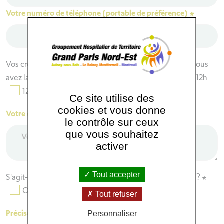
Votre numéro de téléphone (portable de préférence)
*
Vos créneaux de disponibilité pour être contacté(e) – Vous
avez la possibilité de cocher plusieurs cases
*
9h – 12h
12h – 14h
14h – 16h30
Ce site utilise des
cookies et vous donne
Votre email
*
le contrôle sur ceux
que vous souhaitez
activer
Tout accepter
S'agit-il d'un premier rendez-vous dans cette spécialité ?
*
Oui
Non
Tout refuser
Préciser la date du RDV à annuler ou à reporter
Personnaliser