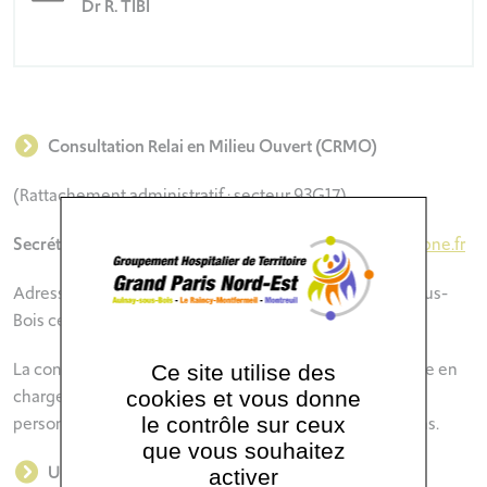
Dr R. TIBI
Consultation Relai en Milieu Ouvert (CRMO)
(Rattachement administratif : secteur 93G17)
Secrétariat
: 01 82 37 23 84 @
rb.secretariat.rmo@ght-gpne.fr
Adresse : CHI Robert Ballanger, Bat.27, 93602 Aulnay-sous-
Bois cedex
La consultation Relai en Milieu Ouvert propose une prise en
Ce site utilise des
charge médico-psychologique sur rendez-vous, à toute
cookies et vous donne
personne sortie de détention ou sous injonction de soins.
le contrôle sur ceux
que vous souhaitez
Unité Sanitaire en Milieu Pénitentiaire de la Maison
activer