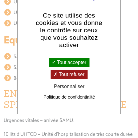
Urgences médico-chirurgicales
Urgences vitales
Ce site utilise des
cookies et vous donne
Urgences pédiatriques
le contrôle sur ceux
Equipements :
que vous souhaitez
activer
Salle d’Accueil des Urgences Vitales – SAUV
Tout accepter
Salle de radiologie
Tout refuser
Box de consultation
Personnaliser
EN SAVOIR PLUS, LES
Politique de confidentialité
SPÉCIFICITÉS DU SERVICE
Urgences vitales – arrivée SAMU.
10 lits d’UHTCD – Unité d’hospitalisation de très courte durée