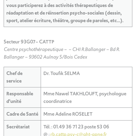
vous participerez à des activités thérapeutiques de
réadaptation et de réinsertion psycho-sociales (dessin,
sport, atelier écriture, théâtre, groupe de paroles, etc…).
Secteur 93G07– CATTP
Centre psychothérapeutique – – CHI R.Ballanger – Bd R.
Ballanger – 93602 Aulnay S/Bois Cedex
Chef de
Dr. Toufik SELMA
service
Responsable
Mme Nawel TAKHLOUFT, psychologue
d’unité
coordinatrice
Cadre de Santé
Mme Adeline ROSELET
Secrétariat
Tél. : 01.49 36 71 23 poste 53 06
@ :
rb.cattp.psy-c@ght-gpne.fr