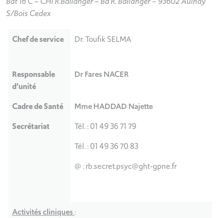
Bat 16 C – CHI R.Ballanger – Bd R. Ballanger – 93602 Aulnay
S/Bois Cedex
Chef de service
Dr. Toufik SELMA
Responsable
Dr Fares NACER
d’unité
Cadre de Santé
Mme HADDAD Najette
Secrétariat
Tél. : 01 49 36 71 79
Tél. : 01 49 36 70 83
@ : rb.secret.psyc@ght-gpne.fr
Activités cliniques
: