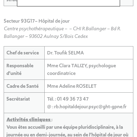
Secteur 93G17– Hôpital de jour
Centre psychothérapeutique – – CHI R.Ballanger – Bd R.
Ballanger – 93602 Aulnay S/Bois Cedex
Chef de service
Dr. Toufik SELMA
Responsable
Mme Clara TALIZY, psychologue
d’unité
coordinatrice
Cadre de Santé
Mme Adeline ROSELET
Secrétariat
Tél. : 01 49 36 73 47
@ : rb.hopitaldejour.psyc@ght-gpne.fr
Activités cliniques
:
Vous êtes accueilli par une équipe pluridisciplinaire, à la
journée ou en demi-journée, au sein de l’hôpital de jour où