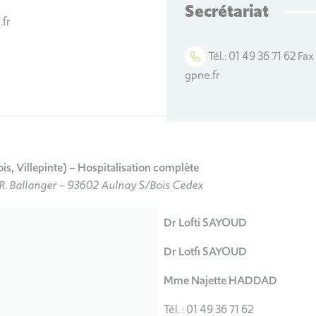
Secrétariat
.fr
Tél.: 01 49 36 71 62 Fax
gpne.fr
, Villepinte) – Hospitalisation complète
d R. Ballanger – 93602 Aulnay S/Bois Cedex
Dr Lofti SAYOUD
Dr Lotfi SAYOUD
Mme Najette HADDAD
Tél. : 01 49 36 71 62