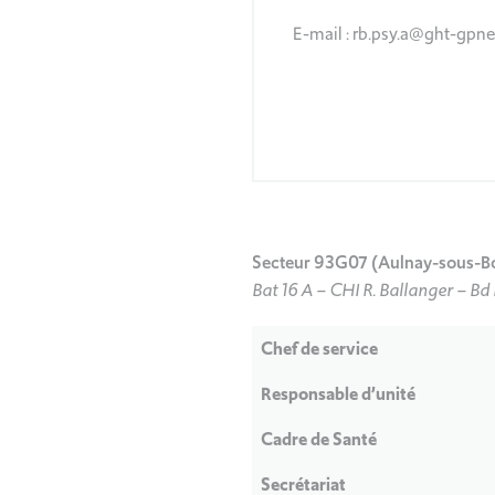
E-mail : rb.psy.a@ght-gpne
Secteur 93G07 (Aulnay-sous-Bois
Bat 16 A – CHI R. Ballanger – B
Chef de service
Responsable d’unité
Cadre de Santé
Secrétariat