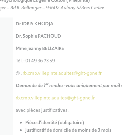
Psychologique Eugénie Cotton (Villepinte)
nger – Bd R. Ballanger – 93602 Aulnay S/Bois Cedex
Dr IDRIS KHODJA
Dr. Sophie PACHOUD
Mme Jeanny BELIZAIRE
Tél. : 01 49 36 73 59
@ :
rb.cmp.villepinte.adultes@ght-gpne.fr
er
Demande de 1
rendez-vous uniquement par mail :
rb.cmp.villepinte.adultes@ght-gpne.fr
avec pièces justificatives :
Pièce d’identité (obligatoire)
Justificatif de domicile de moins de 3 mois