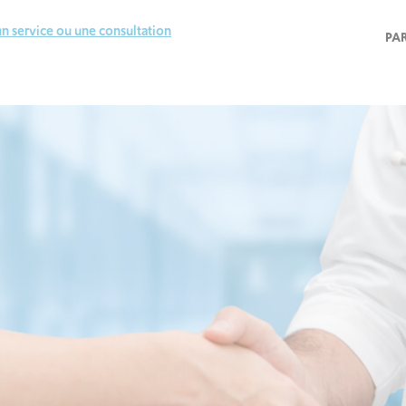
n service ou une consultation
PA