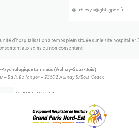
@ : rb.psy.a@ght-gpne.fr
ité d’hospitalisation à temps plein située sur le site hospitalier. 
consentant aux soins ou non consentant.
-Psychologique Emmaüs (Aulnay-Sous-Bois)
r – Bd R. Ballanger – 93602 Aulnay S/Bois Cedex
Dr IDRIS KHODJA
Dr. Hakima AZIBI
Mme Jeanny BELIZAIRE
Tél. : 01 82 37 23 48