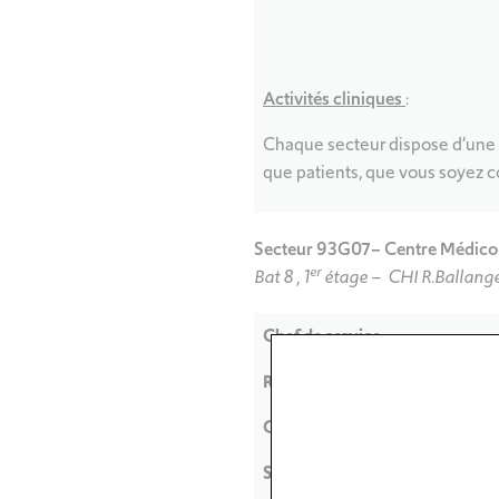
Activités cliniques
:
Chaque secteur dispose d’une un
que patients, que vous soyez 
Secteur 93G07– Centre Médico
er
Bat 8 , 1
étage – CHI R.Ballange
Chef de service
Responsable d’unité
Cadre de Santé
Secrétariat