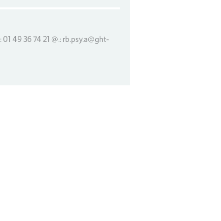
 : 01 49 36 74 21 @.: rb.psy.a@ght-