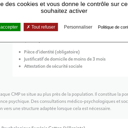
ise des cookies et vous donne le contrôle sur 
@ :
rb.cmp.emmaus@ght-gpne.fr
souhaitez activer
er
Demande de 1
rendez-vous uniquement par mail :
 accepter
Tout refuser
Personnaliser
Politique de conf
rb.cmp.emmaus@ght-gpne.fr
avec pièces justificatives :
Pièce d’identité (obligatoire)
Justificatif de domicile de moins de 3 mois
Attestation de sécurité sociale
 chaque CMP se situe au plus près de la population. Il constitue la p
ance psychique. Des consultations médico-psychologiques et soci
n vers une structure adaptée lorsque cela est nécessaire.