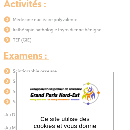
Activités :
Médecine nucléaire polyvalente
Irathérapie pathologie thyroidienne bénigne
TEP (GIE)
Examens :
Scintigraphie osseuse
Scintigraphie myocardique
Scintigraphie pulmonaire
Scintigraphies rénales
-Au DSMA
Ce site utilise des
cookies et vous donne
-Au Mag3