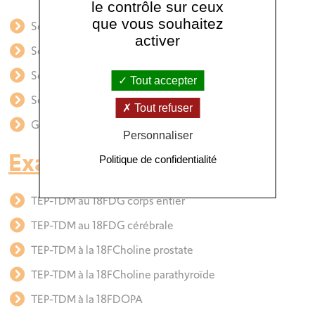
le contrôle sur ceux
que vous souhaitez
Scintigraphie DATSCAN
activer
Scintigraphie de fraction d’éjection cardiaque
Scintigraphie thyroïdienne
Tout accepter
Scintigraphie parathyroïdienne
Tout refuser
Ganglions sentinelles
Personnaliser
Examens TEP :
Politique de confidentialité
TEP-TDM au 18FDG corps entier
TEP-TDM au 18FDG cérébrale
TEP-TDM à la 18FCholine prostate
TEP-TDM à la 18FCholine parathyroïde
TEP-TDM à la 18FDOPA