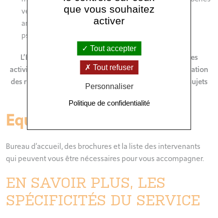
que vous souhaitez
vers les interlocuteurs privilégiés : sophrologue,
activer
arthérapeute, psychologue, assistante sociale,
psychomotricien…
Tout accepter
L’ERI participe à l’organisation et à la coordination des
Tout refuser
activités de soins de support thérapeutiques et à l’animation
des réunions débats, des ateliers thématiques sur des sujets
Personnaliser
clés animés par les professionnels.
Politique de confidentialité
Equipements :
Bureau d’accueil, des brochures et la liste des intervenants
qui peuvent vous être nécessaires pour vous accompagner.
EN SAVOIR PLUS, LES
SPÉCIFICITÉS DU SERVICE