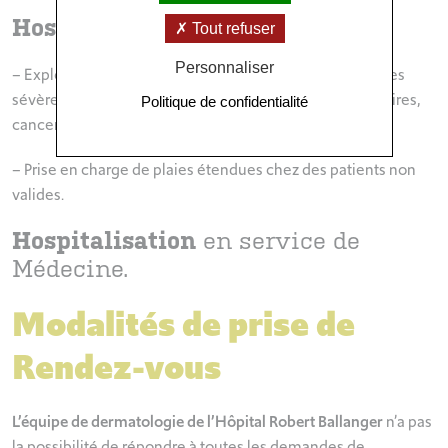
Hospitalisation de jour
pour :
Tout refuser
Personnaliser
– Exploration et traitement de maladies dermatologiques
sévères (maladies de système, dermatoses inflammatoires,
Politique de confidentialité
cancers cutanés).
– Prise en charge de plaies étendues chez des patients non
valides.
Hospitalisation
en service de
Médecine.
Modalités de prise de
Rendez-vous
L’équipe de dermatologie de l’Hôpital Robert Ballanger
n’a pas
la possibilité de répondre à toutes les demandes de