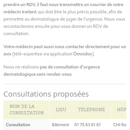
prendre un RDV, il faut
nous transmettre un courrier de votre
médecin traitant
, qui doit être le plus précis possible, afin de
permettre au dermatologue de juger de l’urgence. Nous vous
recontacterons ensuite pour vous donner un RDV de
consultation.
Votre médecin peut aussi nous contacter directement pour un
avis
(télé-expertise via application
Omnidoc
).
Nous ne réalisons
pas de consultation d’urgence
dermatologique sans rendez-vous
.
Consultations proposées
NOM DE LA
LIEU
TÉLÉPHONE
HÔPI
CONSULTATION
Consultation
Bâtiment
01 75 63 61 61
CHI Robe