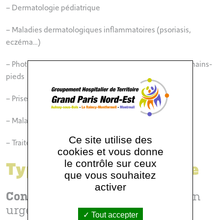
– Dermatologie pédiatrique
– Maladies dermatologiques inflammatoires (psoriasis,
eczéma…)
– Photothérapie UVB et PUVAthérapie (corps entier et mains-
pieds
– Prise en charge des plaies aigues et chroniques
– Maladies de système à expression dermatologique
Ce site utilise des
– Traitement de l’hyperhidrose par ionophorèse
cookies et vous donne
Types de prise en charge
le contrôle sur ceux
que vous souhaitez
activer
Consultations
programmées et en
urgence sur courrier médical
Tout accepter