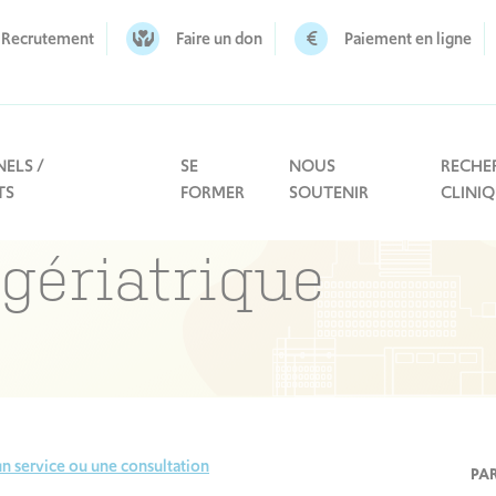
Recrutement
Faire un don
Paiement en ligne
ELS /
SE
NOUS
RECHE
TS
FORMER
SOUTENIR
CLINI
 gériatrique
n service ou une consultation
PA