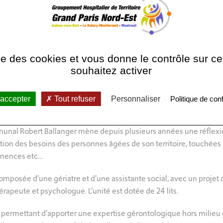
: 01 49 36 73 46
Les horaires pour la p
après-midi de 14h à 1
ise des cookies et vous donne le contrôle sur 
souhaitez activer
 cliniques :
 accepter
Tout refuser
Personnaliser
Politique de conf
unal Robert Ballanger mène depuis plusieurs années une réflexio
olution des besoins des personnes âgées de son territoire, touchées
émences etc…
composée d’une gériatre et d’une assistante social, avec un projet
rapeute et psychologue. L’unité est dotée de 24 lits.
le permettant d’apporter une expertise gérontologique hors milieu 