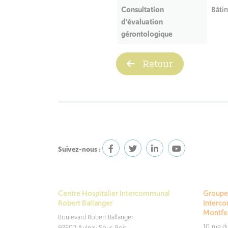
Consultation
Bâti
d'évaluation
gérontologique
Retour
Suivez-nous :
Centre Hospitalier Intercommunal
Groupe 
Robert Ballanger
Interc
Montfe
Boulevard Robert Ballanger
10, rue 
93602 Aulnay Sous-Bois