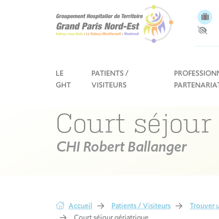
Panneau de gestion des cookies
LE
PATIENTS /
PROFESSIONN
GHT
VISITEURS
PARTENARIA
Court séjour
CHI Robert Ballanger
Accueil
Patients / Visiteurs
Trouver u
Court séjour gériatrique