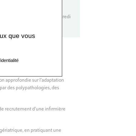
rise de RDV : mardi, jeudi, vendredi
6h.
ceux que vous
identialité
n approfondie sur l’adaptation
 par des polypathologies, des
 de recrutement d’une infirmière
gériatrique, en pratiquant une