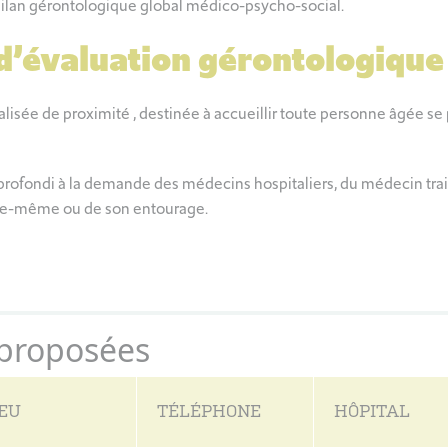
bilan gérontologique global médico-psycho-social.
d’évaluation gérontologique
cialisée de proximité , destinée à accueillir toute personne âgée s
approfondi à la demande des médecins hospitaliers, du médecin tra
lle-même ou de son entourage.
 proposées
IEU
TÉLÉPHONE
HÔPITAL