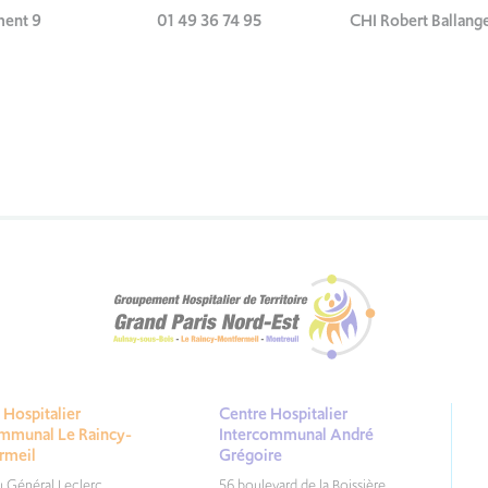
ment 9
01 49 36 74 95
CHI Robert Ballang
Hospitalier
Centre Hospitalier
ommunal Le Raincy-
Intercommunal André
rmeil
Grégoire
du Général Leclerc
56 boulevard de la Boissière