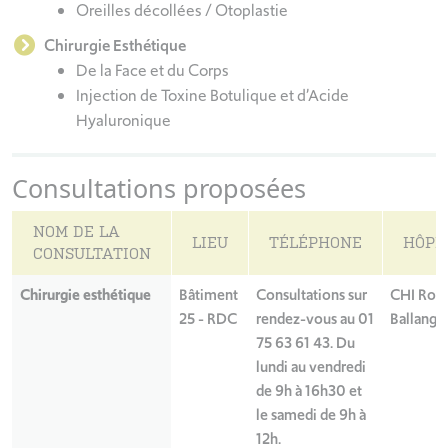
Oreilles décollées / Otoplastie
Chirurgie Esthétique
De la Face et du Corps
Injection de Toxine Botulique et d’Acide
Hyaluronique
Consultations proposées
NOM DE LA
LIEU
TÉLÉPHONE
HÔPI
CONSULTATION
Chirurgie esthétique
Bâtiment
Consultations sur
CHI Robe
25 - RDC
rendez-vous au 01
Ballange
75 63 61 43. Du
lundi au vendredi
de 9h à 16h30 et
le samedi de 9h à
12h.