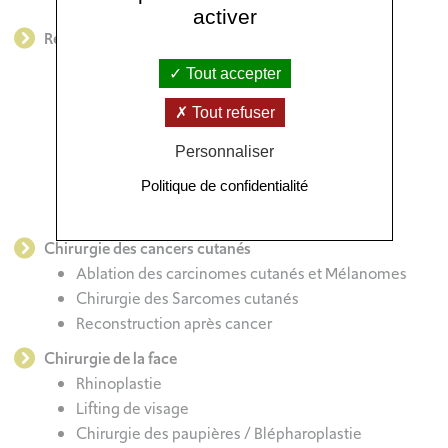
Ré injection de graisse / lipofilling
activer
Reconstruction mammaire après cancer
Lambeau abdominal DIEP et de cuisse PAP
Tout accepter
Lambeau Grand Dorsal
Prothèses
Tout refuser
Lipofilling
Personnaliser
Microchirurgie
Politique de confidentialité
Reconstruction mammaire immédiate
Chirurgie des mutations BRCA
Chirurgie des cancers cutanés
Ablation des carcinomes cutanés et Mélanomes
Chirurgie des Sarcomes cutanés
Reconstruction après cancer
Chirurgie de la face
Rhinoplastie
Lifting de visage
Chirurgie des paupières / Blépharoplastie