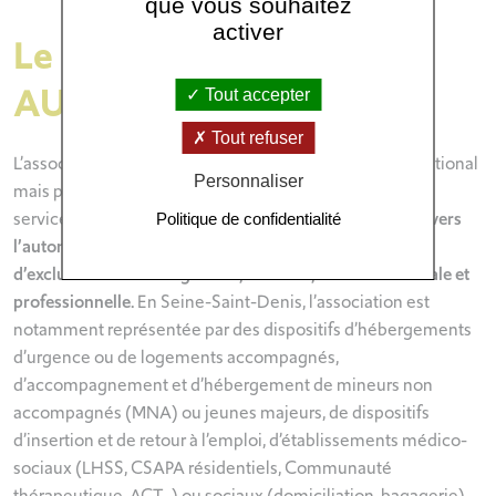
que vous souhaitez
activer
Le rôle de l’association
AURORE
Tout accepter
Tout refuser
L’association Aurore est présente sur tout le territoire national
Personnaliser
mais plus particulièrement en Île-de-France, avec 300
services et 2800 salariés.
Elle accueille et accompagne vers
Politique de confidentialité
l’autonomie des personnes en situation de précarité ou
d’exclusion via l’hébergement, les soins, l’insertion sociale et
professionnelle.
En Seine-Saint-Denis, l’association est
notamment représentée par des dispositifs d’hébergements
d’urgence ou de logements accompagnés,
d’accompagnement et d’hébergement de mineurs non
accompagnés (MNA) ou jeunes majeurs, de dispositifs
d’insertion et de retour à l’emploi, d’établissements médico-
sociaux (LHSS, CSAPA résidentiels, Communauté
thérapeutique, ACT…) ou sociaux (domiciliation, bagagerie),