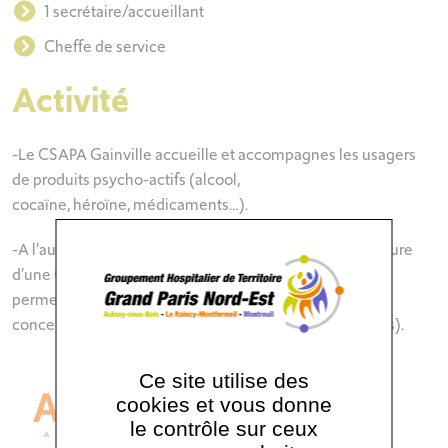
1 secrétaire/accueillant
Cheffe de service
Activité
-Le CSAPA Gainville accueille et accompagnes les usagers
de produits psycho-actifs (alcool,
cocaïne, héroïne, médicaments…).
-A l’automne 2026, l’équipe sera complétée par l’ouverture
d’une CJC (Consultation Jeunes Consommateurs) qui
permettra de lancer une démarche forte sur le territoire
concernant les addictions avec ou sans produits (écrans).
Ce site utilise des
cookies et vous donne
le contrôle sur ceux