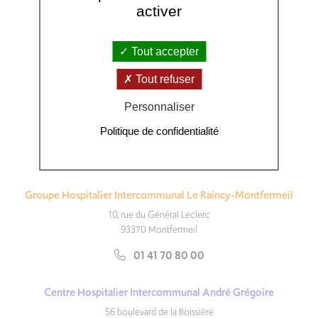
activer
Nous contacter
Tout accepter
Suivez-nous :
Tout refuser
Centre Hospitalier Intercommunal Robert Ballanger
Personnaliser
Boulevard Robert Ballanger
Politique de confidentialité
93602 Aulnay Sous-Bois
01 49 36 71 23
Groupe Hospitalier Intercommunal Le Raincy-Montfermeil
10, rue du Général Leclerc
93370 Montfermeil
01 41 70 80 00
Centre Hospitalier Intercommunal André Grégoire
56 boulevard de la Boissière