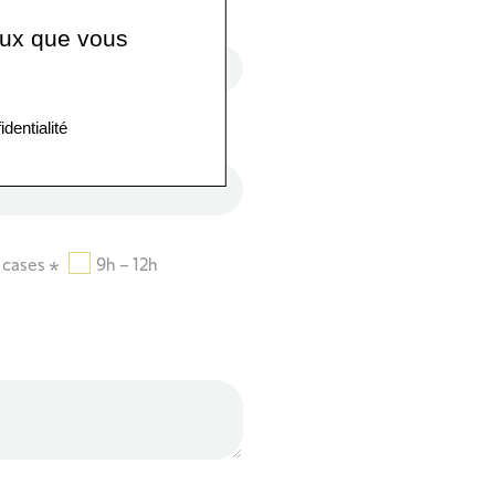
ceux que vous
identialité
s cases
*
9h – 12h