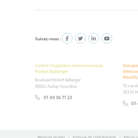
Suivez-nous :
Centre Hospitalier Intercommunal
Groupe 
Robert Ballanger
Interc
Montfe
Boulevard Robert Ballanger
10, rue 
93602 Aulnay Sous-Bois
93370 M
01 49 36 71 23
01 
Mentions légales
•
Politique de confidentialité
•
Plan du s