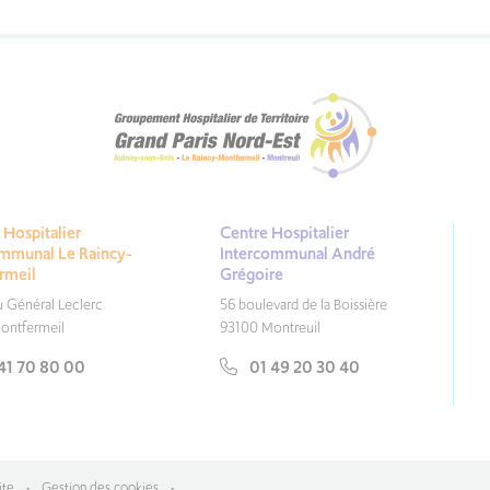
Hospitalier
Centre Hospitalier
ommunal Le Raincy-
Intercommunal André
rmeil
Grégoire
du Général Leclerc
56 boulevard de la Boissière
ontfermeil
93100 Montreuil
41 70 80 00
01 49 20 30 40
ite
•
Gestion des cookies
•