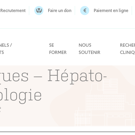
Recrutement
Faire un don
Paiement en ligne
ELS /
SE
NOUS
RECHE
TS
FORMER
SOUTENIR
CLINI
ques – Hépato-
ologie
t