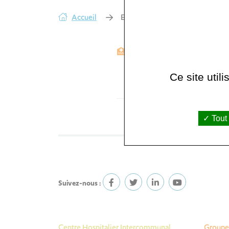
Accueil
Essais cliniques – Hépato-Gastro
🏥GHI Le Raincy-Montfermei
Ce site util
APMICI
Tout
Suivez-nous :
Centre Hospitalier Intercommunal
Groupe 