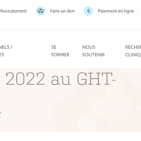
Recrutement
Faire un don
Paiement en ligne
ELS /
SE
NOUS
RECHE
TS
FORMER
SOUTENIR
CLINI
e 2022 au GHT-
t