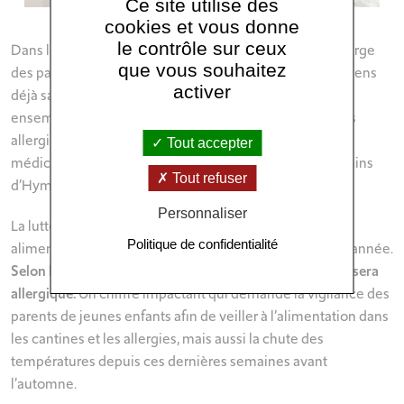
Ce site utilise des
cookies et vous donne
le contrôle sur ceux
Dans les nouveaux locaux plus spacieux, la prise en charge
que vous souhaitez
des patients est plus adaptée au vue des hôpitaux parisiens
activer
déjà saturés. Aussi, l’unité lutte chaque jour contre un
ensemble de pathologies : “Nous prenons en charge les
allergies respiratoires, alimentaires, cutanées,
Tout accepter
médicamenteuses mais aussi les allergies liées aux venins
Tout refuser
d’Hyménoptère.”
confirme la cheffe de service.
Personnaliser
La lutte contre la hausse des allergies respiratoires et
Politique de confidentialité
alimentaires est encore plus importante à ce stade de l’année.
Selon l’OMS, en 2050, 50 % de la population mondiale sera
allergique.
Un chiffre impactant qui demande la vigilance des
parents de jeunes enfants afin de veiller à l’alimentation dans
les cantines et les allergies, mais aussi la chute des
températures depuis ces dernières semaines avant
l’automne.