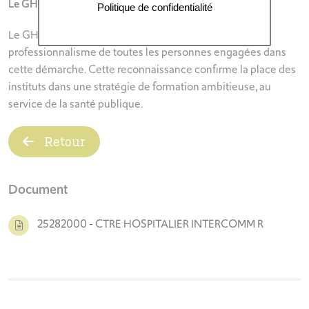
Le GHT GPNE remercie ses équipes
Politique de confidentialité
Le GHT GPNE tient à saluer l’implication et le
professionnalisme de toutes les personnes engagées dans
cette démarche. Cette reconnaissance confirme la place des
instituts dans une stratégie de formation ambitieuse, au
service de la santé publique.
Retour
Document
25282000 - CTRE HOSPITALIER INTERCOMM R