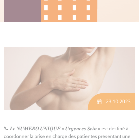
23.10.2023
📞 𝑳𝒆 𝑵𝑼𝑴𝑬𝑹𝑶 𝑼𝑵𝑰𝑸𝑼𝑬 « 𝑼𝒓𝒈𝒆𝒏𝒄𝒆𝒔 𝑺𝒆𝒊𝒏 » est destiné à
coordonner la prise en charge des patientes présentant une