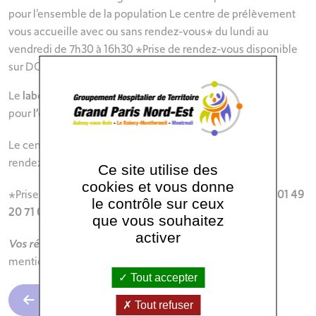
pour l’ensemble de la population Le centre de prélèvement
vous accueille avec ou sans rendez-vous* du lundi au
vendredi de 7h30 à 16h30 *Prise de rendez-vous disponible
sur DOCTOLIB ou au 01 49 20 71 00
Le
laboratoire de biologie médicale
est disponible
pour
l’ensemble de la population
Le centre de prélèvement vous accueille
avec
ou
sans
rendez-vous* du
lundi au vendredi
de
7h30 à 16h30
Ce site utilise des
cookies et vous donne
*Prise de rendez-vous disponible sur
DOCTOLIB
ou au
01 49
le contrôle sur ceux
20 71 00
que vous souhaitez
activer
Vos résultats
: Ils vous seront transmis à l’adresse mail
mentionnée dans votre dossier
Tout accepter
Retour
Tout refuser